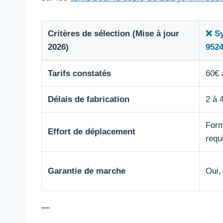
Critères de sélection (Mise à jour
❌ Sy
2026)
9524
Tarifs constatés
60€ 
Délais de fabrication
2 à 
Form
Effort de déplacement
requ
Garantie de marche
Oui,
—