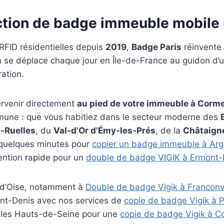
ction de badge immeuble mobile 
 RFID résidentielles depuis
2019
,
Badge Paris
réinvente 
 se déplace chaque jour en Île-de-France au guidon d’un
ation.
ervenir directement
au pied de votre immeuble à Corme
ommune : que vous habitiez dans le secteur moderne des
-Ruelles
, du
Val-d’Or d’Émy-les-Prés
, de la
Châtaign
 quelques minutes pour
copier un badge immeuble à Arg
ention rapide pour un
double de badge VIGIK à Ermont
l-d’Oise, notamment à
Double de badge Vigik à Franconvi
nt-Denis avec nos services de
copie de badge Vigik à 
e les Hauts-de-Seine pour une
copie de badge Vigik à 