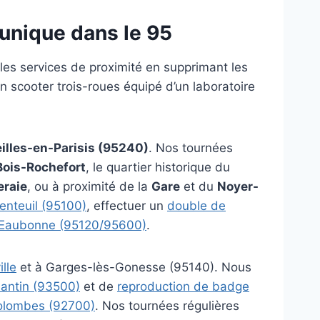
unique dans le 95
les services de proximité en supprimant les
 scooter trois-roues équipé d’un laboratoire
illes-en-Parisis (95240)
. Nos tournées
Bois-Rochefort
, le quartier historique du
eraie
, ou à proximité de la
Gare
et du
Noyer-
enteuil (95100)
, effectuer un
double de
-Eaubonne (95120/95600)
.
lle
et à Garges-lès-Gonesse (95140). Nous
Pantin (93500)
et de
reproduction de badge
Colombes (92700)
. Nos tournées régulières