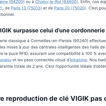
Seine (94200)
ou à
Choisy-le-Roi (94600)
. Enfin, nos é
2)
, de
Paris 13 (75013)
et de
Paris 20 (75020)
. C’est po
ctionnel.
IGIK surpasse celui d’une cordonnerie
rie classique à Cormeilles-en-Parisis (95240) effectuen
les mises à jour des centrales intelligentes des halls d
de la puce RFID, assurant une compatibilité à 100 % av
oralsy
et les pass connectés cloud d’
Intratone
. Nos bad
rantie totale de 2 ans. C’est l’opportunité idéale d’obte
reproduction de clé VIGIK pas c