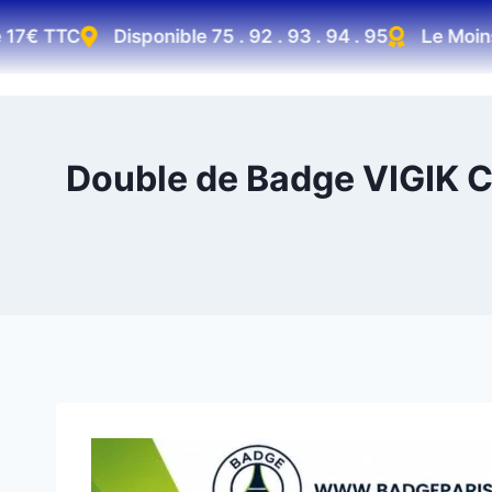
7€ TTC
Disponible 75 . 92 . 93 . 94 . 95
Le Moins C
Double de Badge VIGIK Co