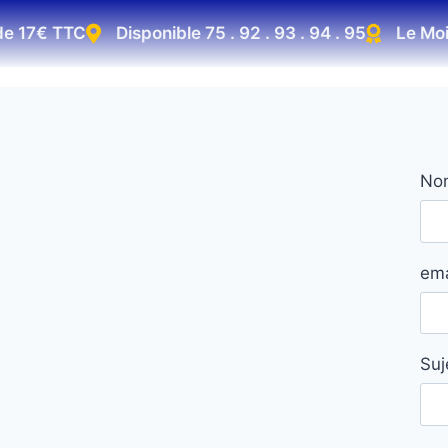
de 17€ TTC
Disponible 75 . 92 . 93 . 94 . 95
Le Moi
No
ema
Suj