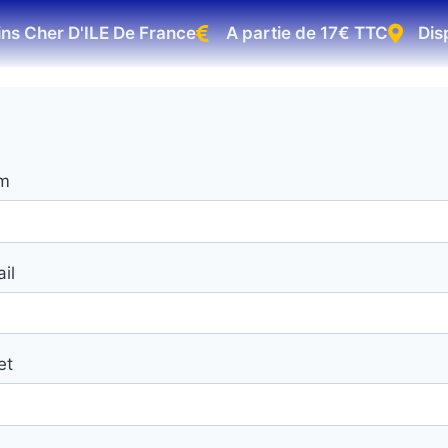
ns Cher D'ILE De France
A partie de 17€ TTC
Disp
m
il
et