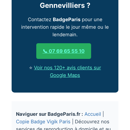
Gennevilliers ?
Contactez
BadgeParis
pour une
intervention rapide le jour même ou le
lendemain.
📞 07 69 65 55 10
⭐
Voir nos 120+ avis clients sur
Google Maps
Naviguer sur BadgeParis.fr :
Accueil
|
Copie Badge Vigik Paris
| Découvrez nos
services de reproduction à domicile et au