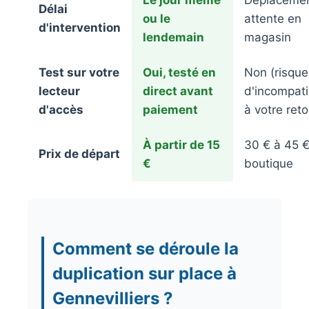
Le jour même
Déplacemen
Délai
ou le
attente en
d'intervention
lendemain
magasin
Test sur votre
Oui, testé en
Non (risque
lecteur
direct avant
d'incompatib
d'accès
paiement
à votre reto
À partir de 15
30 € à 45 
Prix de départ
€
boutique
Comment se déroule la
duplication sur place à
Gennevilliers ?