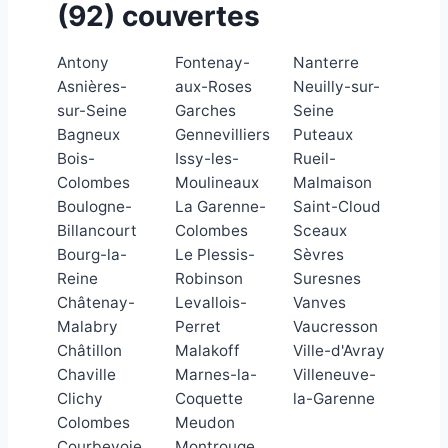
(92) couvertes
Antony
Fontenay-
Nanterre
Asnières-
aux-Roses
Neuilly-sur-
sur-Seine
Garches
Seine
Bagneux
Gennevilliers
Puteaux
Bois-
Issy-les-
Rueil-
Colombes
Moulineaux
Malmaison
Boulogne-
La Garenne-
Saint-Cloud
Billancourt
Colombes
Sceaux
Bourg-la-
Le Plessis-
Sèvres
Reine
Robinson
Suresnes
Châtenay-
Levallois-
Vanves
Malabry
Perret
Vaucresson
Châtillon
Malakoff
Ville-d'Avray
Chaville
Marnes-la-
Villeneuve-
Clichy
Coquette
la-Garenne
Colombes
Meudon
Courbevoie
Montrouge