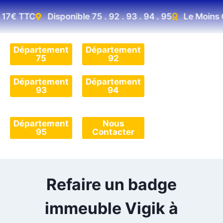
 17€ TTC
Disponible 75 . 92 . 93 . 94 . 95
Le Moins C
Département
Département
75
92
Département
Département
93
94
Département
Nous
95
Contacter
Refaire un badge
immeuble Vigik à