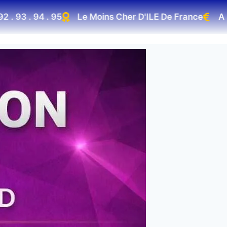
3 . 94 . 95
Le Moins Cher D'ILE De France
A parti