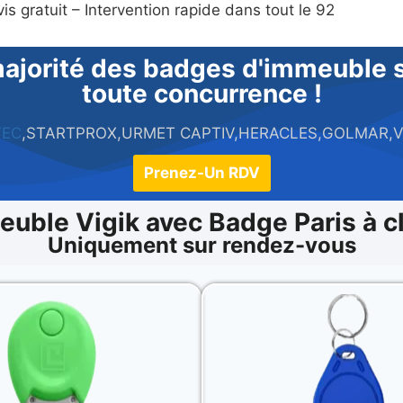
is gratuit – Intervention rapide dans tout le 92
ajorité des badges d'immeuble su
toute concurrence !
TEC
,STARTPROX,URMET CAPTIV,HERACLES,GOLMAR,VI
Prenez-Un RDV
euble Vigik avec Badge Paris à c
Uniquement sur rendez-vous