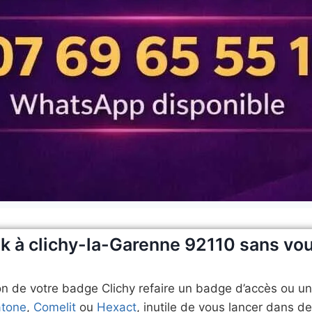
 à clichy-la-Garenne 92110 sans vo
ion de votre badge Clichy refaire un badge d’accès ou u
atone
,
Comelit
ou
Hexact
, inutile de vous lancer dans 