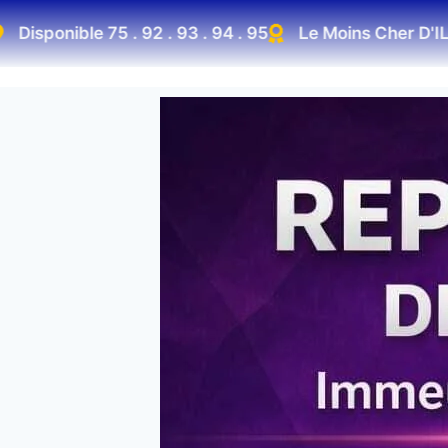
ponible 75 . 92 . 93 . 94 . 95
Le Moins Cher D'ILE De