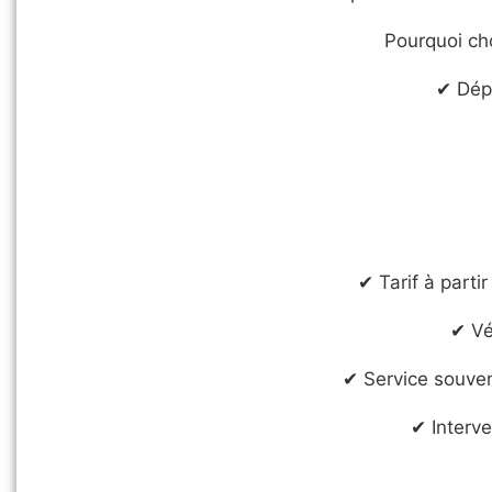
Pourquoi ch
✔ Dép
✔ Tarif à parti
✔ Vé
✔ Service souven
✔ Interv