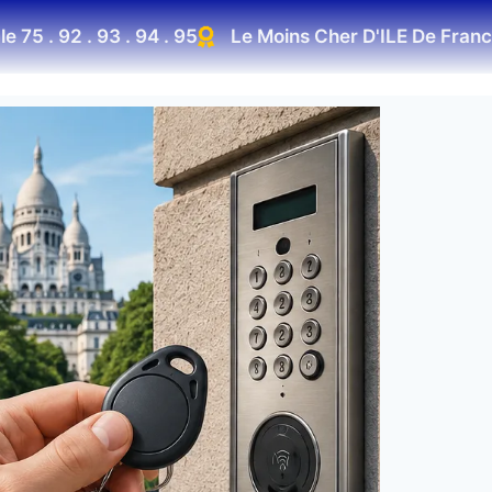
 . 92 . 93 . 94 . 95
Le Moins Cher D'ILE De France