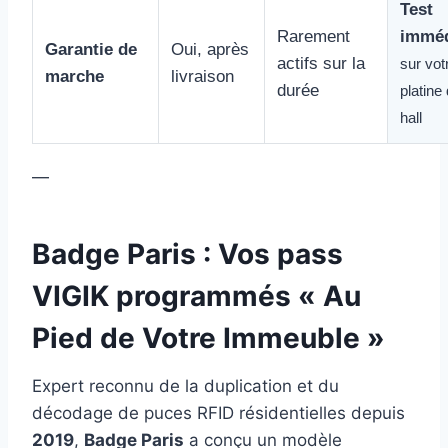
Test
Rarement
imméd
Garantie de
Oui, après
actifs sur la
sur vot
marche
livraison
durée
platine
hall
—
Badge Paris : Vos pass
VIGIK programmés « Au
Pied de Votre Immeuble »
Expert reconnu de la duplication et du
décodage de puces RFID résidentielles depuis
2019
,
Badge Paris
a conçu un modèle