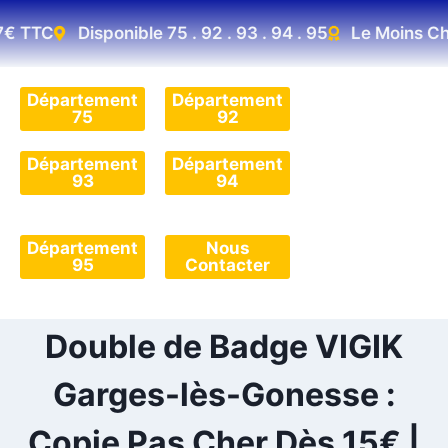
€ TTC
Disponible 75 . 92 . 93 . 94 . 95
Le Moins Cher
Département
Département
75
92
Département
Département
93
94
Département
Nous
95
Contacter
Double de Badge VIGIK
Garges-lès-Gonesse :
Copie Pas Cher Dès 15€ |