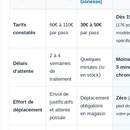
Gonesse)
Dès 1
Tarifs
60€ à 110€
30€ à 50€
(17€ p
constatés
par pass
par pass
modèle
spécifi
2 à 4
Quelques
Moins
Délais
semaines
minutes (si
5 min
d’attente
de
en stock)
chron
traitement
Envoi de
Déplacement
Zéro
Effort de
justificatifs
obligatoire
pied de
déplacement
et attente
en magasin
votre p
postale