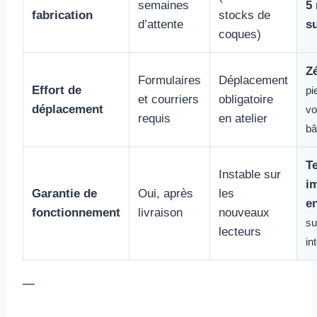
semaines
5
fabrication
stocks de
d’attente
s
coques)
Z
Formulaires
Déplacement
Effort de
pi
et courriers
obligatoire
déplacement
vo
requis
en atelier
bâ
T
Instable sur
i
Garantie de
Oui, après
les
en
fonctionnement
livraison
nouveaux
su
lecteurs
in
—