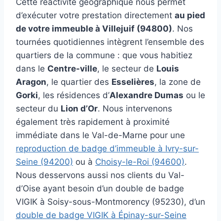
Cette réactivité géographique nous permet
d’exécuter votre prestation directement
au pied
de votre immeuble à Villejuif (94800)
. Nos
tournées quotidiennes intègrent l’ensemble des
quartiers de la commune : que vous habitiez
dans le
Centre-ville
, le secteur de
Louis
Aragon
, le quartier des
Esselières
, la zone de
Gorki
, les résidences d’
Alexandre Dumas
ou le
secteur du
Lion d’Or
. Nous intervenons
également très rapidement à proximité
immédiate dans le Val-de-Marne pour une
reproduction de badge d’immeuble à Ivry-sur-
Seine (94200)
ou à
Choisy-le-Roi (94600)
.
Nous desservons aussi nos clients du Val-
d’Oise ayant besoin d’un double de badge
VIGIK à Soisy-sous-Montmorency (95230), d’un
double de badge VIGIK à Épinay-sur-Seine