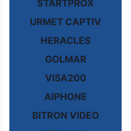
STARTPROX
URMET CAPTIV
HERACLES
GOLMAR
VISA200
AIPHONE
BITRON VIDEO