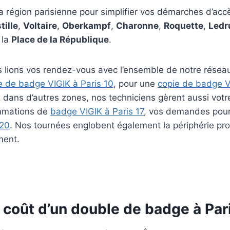
la région parisienne pour simplifier vos démarches d’accès
tille
,
Voltaire
,
Oberkampf
,
Charonne
,
Roquette
,
Ledr
 la
Place de la République
.
s lions vos rendez-vous avec l’ensemble de notre réseau
e de badge VIGIK à Paris 10
, pour une
copie de badge V
z dans d’autres zones, nos techniciens gèrent aussi vot
mmations de
badge VIGIK à Paris 17
, vos demandes pou
 20
. Nos tournées englobent également la périphérie 
ment.
le coût d’un double de badge à Par