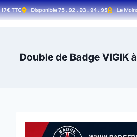
7€ TTC
Disponible 75 . 92 . 93 . 94 . 95
Le Moins Ch
Double de Badge VIGIK à 