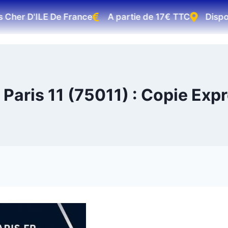
er D'ILE De France
A partie de 17€ TTC
Disponibl
Paris 11 (75011) : Copie Expr