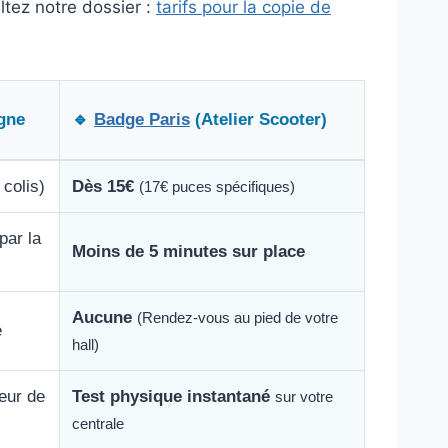
ltez notre dossier :
tarifs pour la copie de
igne
🔹
Badge Paris
(Atelier Scooter)
 colis)
Dès 15€
(17€ puces spécifiques)
par la
Moins de 5 minutes sur place
Aucune
(Rendez-vous au pied de votre
e
hall)
teur de
Test physique instantané
sur votre
centrale