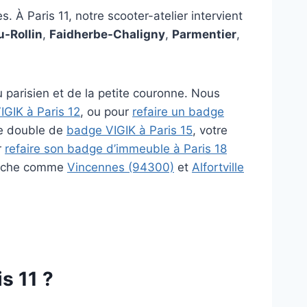
. À Paris 11, notre scooter-atelier intervient
u-Rollin
,
Faidherbe-Chaligny
,
Parmentier
,
 parisien et de la petite couronne. Nous
IGIK à Paris 12
, ou pour
refaire un badge
re double de
badge VIGIK à Paris 15
, votre
r
refaire son badge d’immeuble à Paris 18
proche comme
Vincennes (94300)
et
Alfortville
is 11 ?