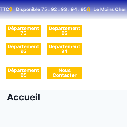
C
Disponible 75 . 92 . 93 . 94 . 95
Le Moins Cher D'
Département
Département
75
92
Département
Département
93
94
Département
Nous
95
Contacter
Accueil