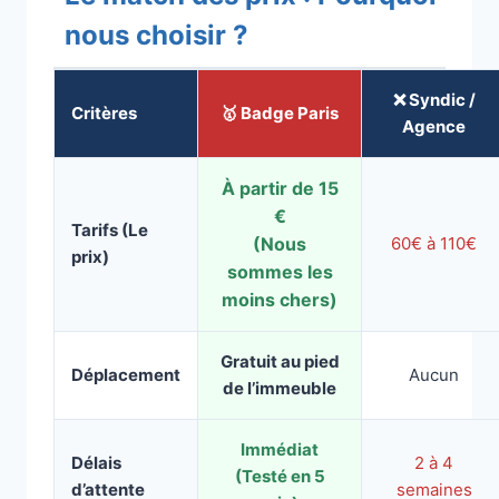
nous choisir ?
❌ Syndic /
Critères
🥇 Badge Paris
Agence
À partir de 15
€
Tarifs (Le
(Nous
60€ à 110€
prix)
sommes les
moins chers)
Gratuit au pied
Déplacement
Aucun
de l’immeuble
Immédiat
Délais
2 à 4
(Testé en 5
d’attente
semaines