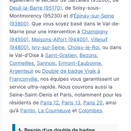
Deuil-la-Barre (95170)
, de Soisy-sous-
Montmorency (95230) et d’
Épinay-sur-Seine
(93800)
. Que vous soyez basé dans le Val-de-
Marne pour une intervention à
Champigny
(94500)
,
Maisons-Alfort (94400)
,
Villejuif
(94800)
,
Ivry-sur-Seine
,
Choisy-le-Roi
, ou dans
le Val-d’Oise à
Saint-Gratien
,
Bezons
,
Cormeilles
,
Sannois
,
Ermont-Eaubonne
,
Argenteuil
ou
Double de badge Vigik à
Franconville
, nos équipes vous garantissent un
service ultra-rapide. Nous couvrons aussi la
Seine-Saint-Denis et Paris, notamment pour les
résidents de
Paris 12
,
Paris 13
,
Paris 20
, ainsi
qu’à
Pantin
,
La Courneuve
et
Colombes
.
📞 Besoin d’un double de badge