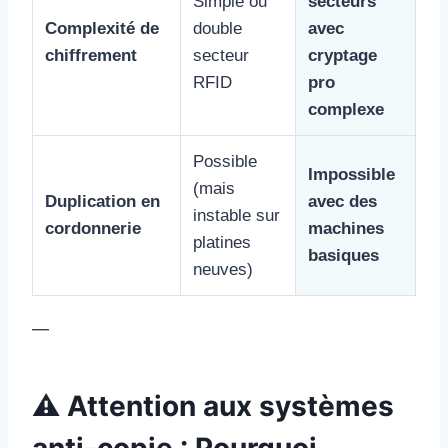
Simple ou
secteurs
Complexité de
double
avec
chiffrement
secteur
cryptage
RFID
pro
complexe
Possible
Impossible
(mais
Duplication en
avec des
instable sur
cordonnerie
machines
platines
basiques
neuves)
—
⚠️ Attention aux systèmes
anti-copie : Pourquoi