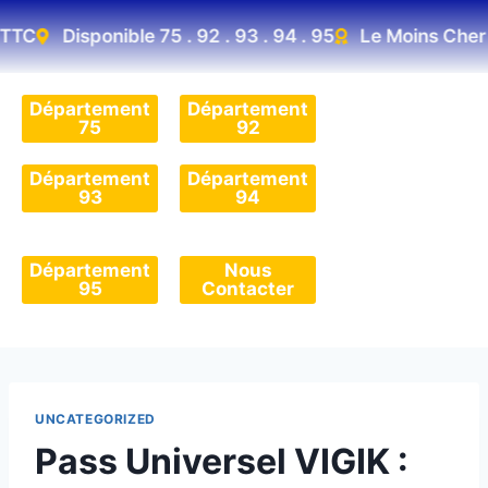
TC
Disponible 75 . 92 . 93 . 94 . 95
Le Moins Cher D'
Département
Département
75
92
Département
Département
93
94
Département
Nous
95
Contacter
UNCATEGORIZED
Pass Universel VIGIK :