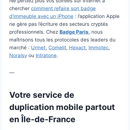
Ne perdez plus vos soirées sur Internet à
chercher
comment refaire son badge
d’immeuble avec un iPhone
: l’application Apple
ne gère pas l’écriture des secteurs cryptés
professionnels. Chez
Badge Paris
, nous
maîtrisons tous les protocoles des leaders du
marché :
Urmet
,
Comelit
,
Hexact
,
Immotec
,
Noralsy
ou
Intratone
.
—
Votre service de
duplication mobile partout
en Île-de-France