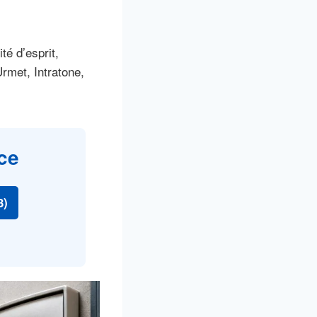
té d’esprit,
rmet, Intratone,
ce
3)