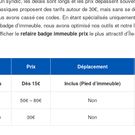
n syndic, les délais sont longs et les prix dépassent souve
assiques proposent des tarifs autour de 30€, mais sans se 
us avons cassé ces codes. En étant spécialisés uniquement
badge d’immeuble, nous avons optimisé nos outils et notre l
ficher le
le plus attractif d’Î
refaire badge immeuble prix
Prix
Déplacement
s
Dès 15€
Inclus (Pied d’immeuble)
50€ – 80€
Non
e
30€
Non