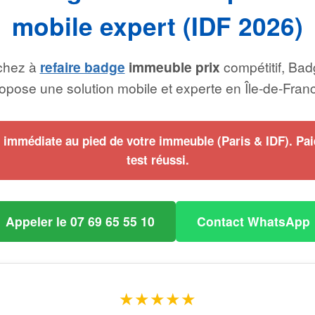
mobile expert (IDF 2026)
chez à
refaire badge
immeuble prix
compétitif, Bad
opose une solution mobile et experte en Île-de-Fran
n immédiate au pied de votre immeuble (Paris & IDF). Pa
test réussi.
Appeler le 07 69 65 55 10
Contact WhatsApp
★★★★★