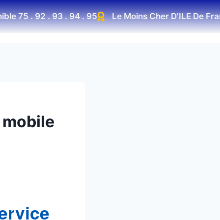
 75 . 92 . 93 . 94 . 95
Le Moins Cher D'ILE De Franc
 mobile
ervice