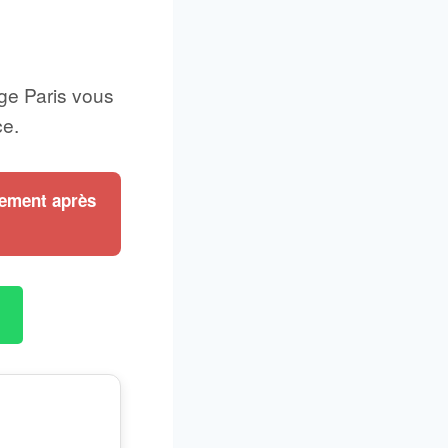
ge Paris vous
ce.
iement après