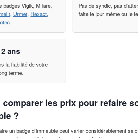
e badges Vigik, Mifare,
Pas de syndic, pas d’atte
melit
,
Urmet
,
Hexact
,
faite le jour même ou le 
otec
.
 2 ans
 la fiabilité de votre
long terme.
 comparer les prix pour refaire 
ble ?
aire un badge d’immeuble peut varier considérablement selon