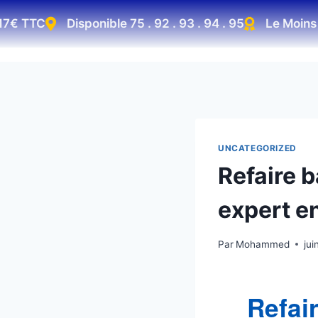
€ TTC
Disponible 75 . 92 . 93 . 94 . 95
Le Moins Ch
UNCATEGORIZED
Refaire 
expert e
Par
Mohammed
jui
Refai