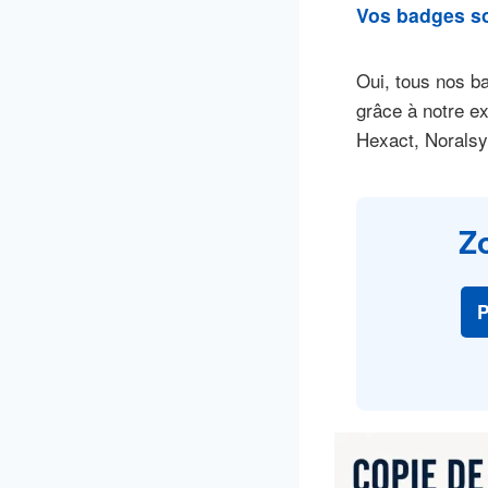
Vos badges so
Oui, tous nos ba
grâce à notre ex
Hexact, Noralsy
Z
P