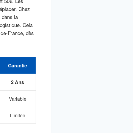
nt 50€. Les
déplacer. Chez
 dans la
ogistique. Cela
le-de-France, dès
Garantie
2 Ans
Variable
Limitée