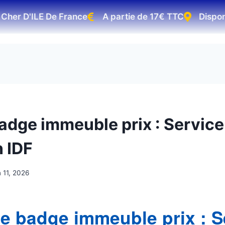
er D'ILE De France
A partie de 17€ TTC
Disponible
badge immeuble prix : Service
n IDF
n 11, 2026
re badge immeuble prix : S