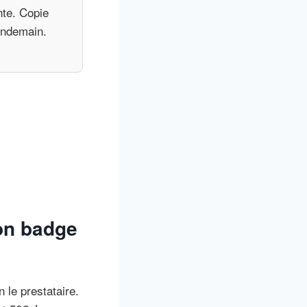
nte. Copie
lendemain.
son badge
 le prestataire.