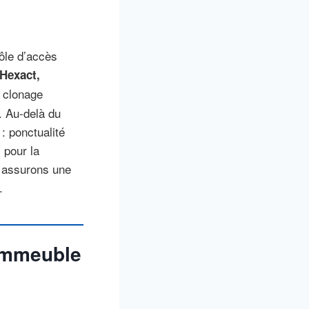
ôle d’accès
 Hexact,
e clonage
. Au-delà du
 : ponctualité
 pour la
s assurons une
.
 immeuble