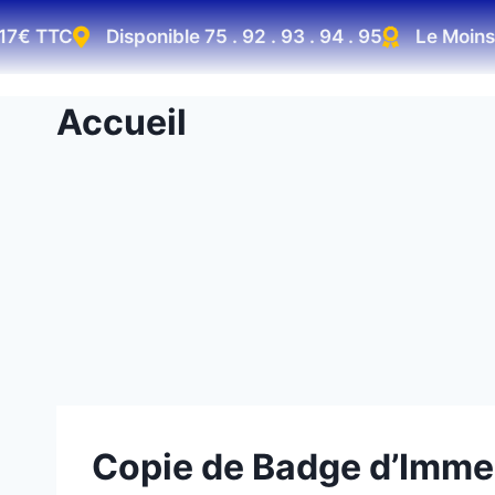
TTC
Disponible 75 . 92 . 93 . 94 . 95
Le Moins Cher 
Accueil
Copie de Badge d’Immeu