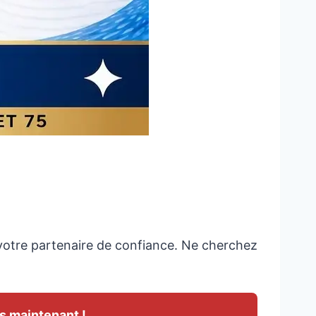
e (75, 92, 93, 94, 95)
votre partenaire de confiance. Ne cherchez
s maintenant !