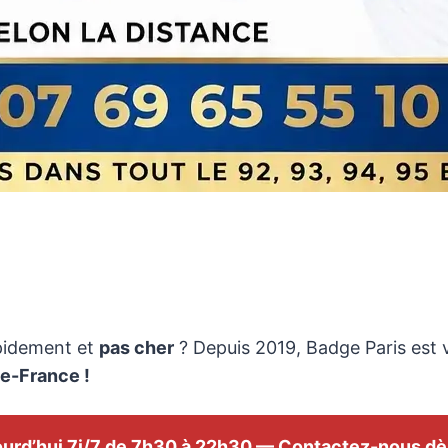
Badge d’Immeuble en Île-de-Franc
idement et
pas cher
? Depuis 2019, Badge Paris est 
e-France !
ourd’hui 7j/7 de 7h30 à 22h30 — Contactez-nous dè