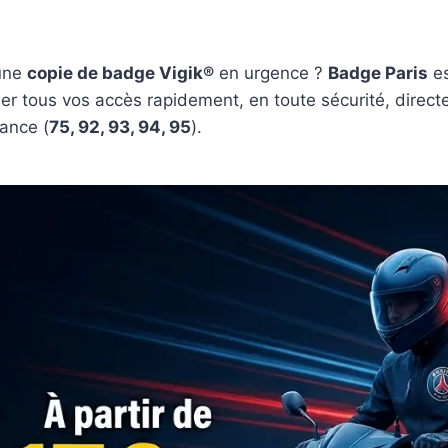
une
copie de badge Vigik®
en urgence ?
Badge Paris
es
er tous vos accès rapidement, en toute sécurité, direct
rance (
75, 92, 93, 94, 95
).