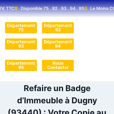
€ TTC
Disponible 75 . 92 . 93 . 94 . 95
Le Moins Che
Département
Département
75
92
Département
Département
93
94
Département
Nous
95
Contacter
Refaire un Badge
d’Immeuble à Dugny
(93440) : Votre Copie au