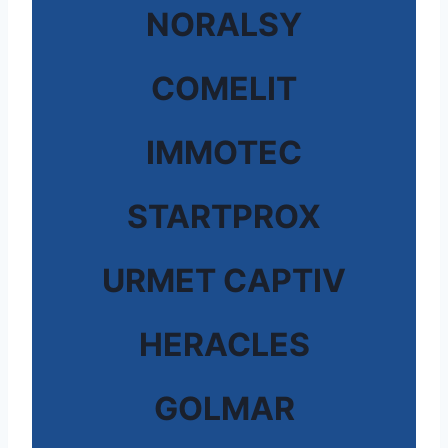
NORALSY
COMELIT
IMMOTEC
STARTPROX
URMET CAPTIV
HERACLES
GOLMAR