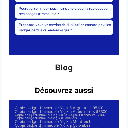
Pourquoi sommes-nous moins chers pour la reproduction
des badges d'immeuble ?
Proposez-vous un service de duplication express pour les
badges perdus ou endommagés ?
Blog
Découvrez aussi
Copie badge d'immeuble Vigik à Argenteuil 95100
Copie badge d'immeuble Vigik à Aubervilliers 93300
Copie badge d'immeuble Vigik à Boulogne-Billancourt 92100
Copie badge d'immeuble Vigik à Levallois 92300
Copie badge d'immeuble Vigik à Montreuil
Copie badge d'immeuble Vigik à Colombes