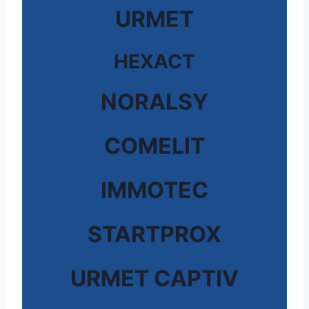
URMET
HEXACT
NORALSY
COMELIT
IMMOTEC
STARTPROX
URMET CAPTIV