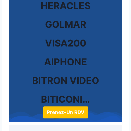
HERACLES
GOLMAR
VISA200
AIPHONE
BITRON VIDEO
BITICONI…
Prenez-Un RDV