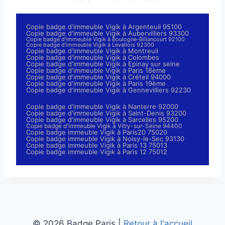
Copie badge d'immeuble Vigik à Argenteuil 95100
Copie badge d'immeuble Vigik à Aubervilliers 93300
Copie badge d'immeuble Vigik à Boulogne-Billancourt 92100
Copie badge d'immeuble Vigik à Levallois 92300
Copie badge d'immeuble Vigik à Montreuil
Copie badge d'immeuble Vigik à Colombes
Copie badge d'immeuble Vigik à Epinay sur seine
Copie badge d'immeuble Vigik à Paris 18ème
Copie badge d'immeuble Vigik à Créteil 94000
Copie badge d'immeuble Vigik à Paris 19ème
Copie badge d'immeuble Vigik à Gennevilliers 92230
Copie badge d'immeuble Vigik à Nanterre 92000
Copie badge d'immeuble Vigik à Saint-Denis 93200
Copie badge d'immeuble Vigik à Sarcelles 95200
Copie badge d'immeuble Vigik à Vitry-sur-Seine 94400
Copie badge immeuble Vigik à Paris20 75020
Copie badge immeuble Vigik à Noisy-le-Sec 93130
Copie badge immeuble Vigik à Paris 13 75013
Copie badge immeuble Vigik à Paris 12 75012
©️ 2026 Badge Paris |
Retour à l'accueil